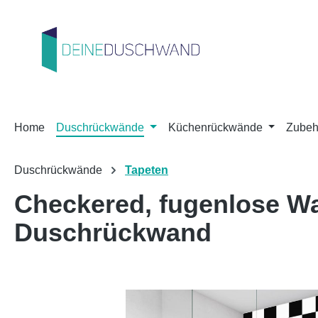
m Hauptinhalt springen
Zur Suche springen
Zur Hauptnavigation springen
Home
Duschrückwände
Küchenrückwände
Zubeh
Duschrückwände
Tapeten
Checkered, fugenlose W
Duschrückwand
Bildergalerie überspringen