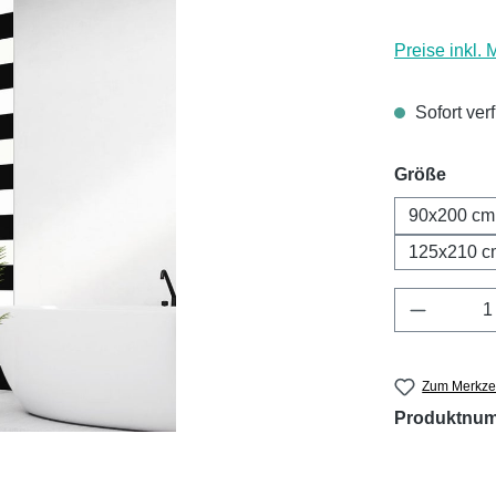
Preise inkl.
Sofort ver
ausw
Größe
90x200 cm
125x210 c
Produkt 
Zum Merkzet
Produktnu