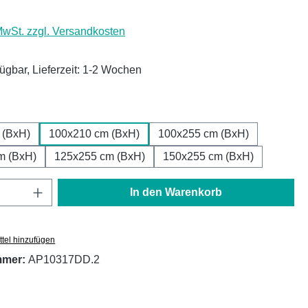
 MwSt. zzgl. Versandkosten
fügbar, Lieferzeit: 1-2 Wochen
ählen
 (BxH)
100x210 cm (BxH)
100x255 cm (BxH)
m (BxH)
125x255 cm (BxH)
150x255 cm (BxH)
Anzahl: Gib den gewünschten Wert ein oder
In den Warenkorb
tel hinzufügen
mmer:
AP10317DD.2