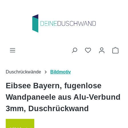
Zum Hauptinhalt springen
Du hast 0 Produk
Ware
Duschrückwände
Bildmotiv
Eibsee Bayern, fugenlose
Wandpaneele aus Alu-Verbund
3mm, Duschrückwand