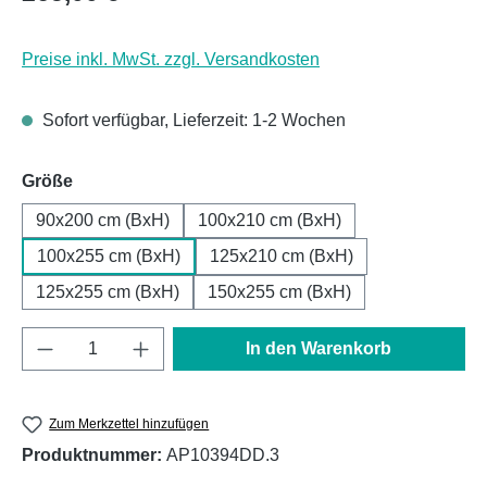
Preise inkl. MwSt. zzgl. Versandkosten
Sofort verfügbar, Lieferzeit: 1-2 Wochen
auswählen
Größe
90x200 cm (BxH)
100x210 cm (BxH)
100x255 cm (BxH)
125x210 cm (BxH)
125x255 cm (BxH)
150x255 cm (BxH)
Produkt Anzahl: Gib den gewünschten Wert e
In den Warenkorb
Zum Merkzettel hinzufügen
Produktnummer:
AP10394DD.3