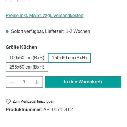
Preise inkl. MwSt. zzgl. Versandkosten
Sofort verfügbar, Lieferzeit: 1-2 Wochen
auswählen
Größe Küchen
100x60 cm (BxH)
150x60 cm (BxH)
255x60 cm (BxH)
Produkt Anzahl: Gib den gewünschten Wert e
In den Warenkorb
Zum Merkzettel hinzufügen
Produktnummer:
AP10171DD.2