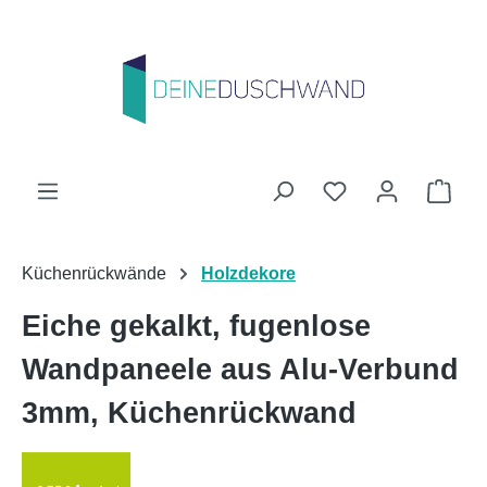
Zum Hauptinhalt springen
Du hast 0 Produk
Ware
Küchenrückwände
Holzdekore
Eiche gekalkt, fugenlose
Wandpaneele aus Alu-Verbund
3mm, Küchenrückwand