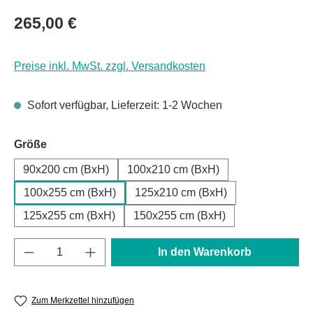
Regulärer Preis:
265,00 €
Preise inkl. MwSt. zzgl. Versandkosten
Sofort verfügbar, Lieferzeit: 1-2 Wochen
auswählen
Größe
90x200 cm (BxH)
100x210 cm (BxH)
100x255 cm (BxH)
125x210 cm (BxH)
125x255 cm (BxH)
150x255 cm (BxH)
Produkt Anzahl: Gib den gewünschten Wert e
In den Warenkorb
Zum Merkzettel hinzufügen