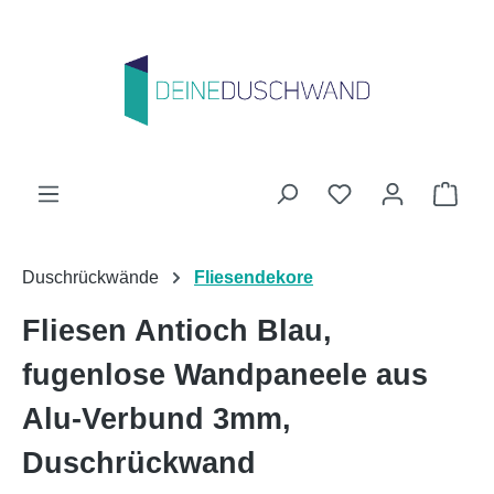
Zum Hauptinhalt springen
Du hast 0 Produk
Ware
Duschrückwände
Fliesendekore
Fliesen Antioch Blau,
fugenlose Wandpaneele aus
Alu-Verbund 3mm,
Duschrückwand