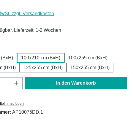
 MwSt. zzgl. Versandkosten
fügbar, Lieferzeit: 1-2 Wochen
ählen
 (BxH)
100x210 cm (BxH)
100x255 cm (BxH)
m (BxH)
125x255 cm (BxH)
150x255 cm (BxH)
Anzahl: Gib den gewünschten Wert ein oder
In den Warenkorb
tel hinzufügen
mmer:
AP10075DD.1