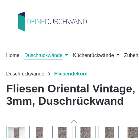
m Hauptinhalt springen
Zur Suche springen
Zur Hauptnavigation springen
Home
Duschrückwände
Küchenrückwände
Zubeh
Duschrückwände
Fliesendekore
Fliesen Oriental Vintag
3mm, Duschrückwand
Bildergalerie überspringen