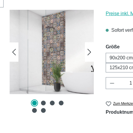
Preise inkl.
Sofort ver
ausw
Größe
90x200 cm
125x210 c
Produkt 
Zum Merkzet
Produktnu