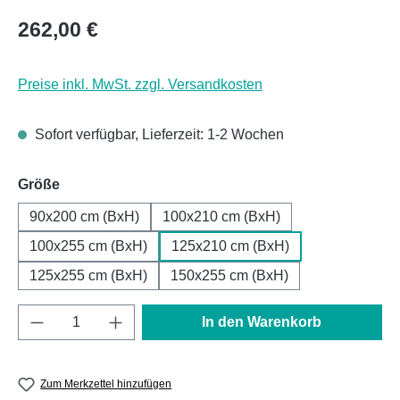
Regulärer Preis:
262,00 €
Preise inkl. MwSt. zzgl. Versandkosten
Sofort verfügbar, Lieferzeit: 1-2 Wochen
auswählen
Größe
90x200 cm (BxH)
100x210 cm (BxH)
100x255 cm (BxH)
125x210 cm (BxH)
125x255 cm (BxH)
150x255 cm (BxH)
Produkt Anzahl: Gib den gewünschten Wert e
In den Warenkorb
Zum Merkzettel hinzufügen