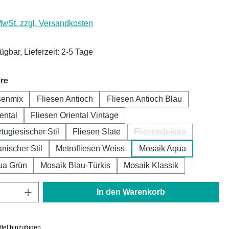
 MwSt. zzgl. Versandkosten
ügbar, Lieferzeit: 2-5 Tage
auswählen
re
senmix
Fliesen Antioch
Fliesen Antioch Blau
ental
Fliesen Oriental Vintage
tugiesischer Stil
Fliesen Slate
Fliesendekore
(Diese Option ist zurz
nischer Stil
Metrofliesen Weiss
Mosaik Aqua
ua Grün
Mosaik Blau-Türkis
Mosaik Klassik
Anzahl: Gib den gewünschten Wert ein oder
In den Warenkorb
tel hinzufügen