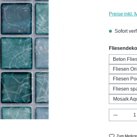
Preise inkl.
Sofort verf
Fliesendeko
Beton Flie
Fliesen Ori
Fliesen Por
Fliesen spa
Mosaik Aq
Produkt 
Zum Merkzet