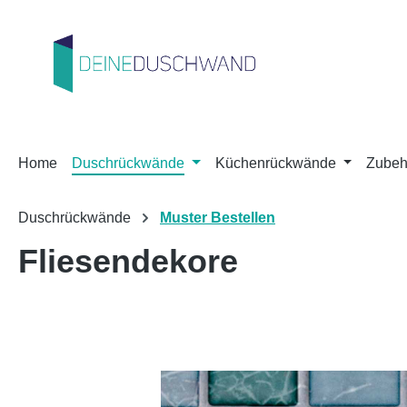
m Hauptinhalt springen
Zur Suche springen
Zur Hauptnavigation springen
Home
Duschrückwände
Küchenrückwände
Zubeh
Duschrückwände
Muster Bestellen
Fliesendekore
Bildergalerie überspringen