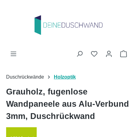
Zum Hauptinhalt springen
Du hast 0 Produk
Ware
Duschrückwände
Holzoptik
Grauholz, fugenlose
Wandpaneele aus Alu-Verbund
3mm, Duschrückwand