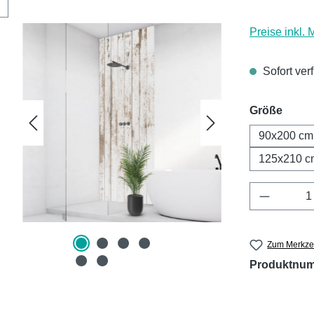
Preise inkl.
Sofort ver
ausw
Größe
90x200 cm
125x210 c
Produkt 
Zum Merkzet
Produktnu