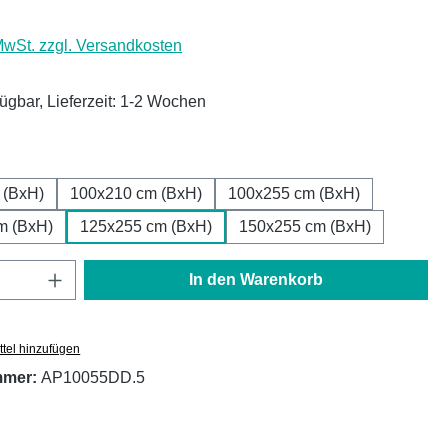
 MwSt. zzgl. Versandkosten
fügbar, Lieferzeit: 1-2 Wochen
ählen
 (BxH)
100x210 cm (BxH)
100x255 cm (BxH)
m (BxH)
125x255 cm (BxH)
150x255 cm (BxH)
Anzahl: Gib den gewünschten Wert ein oder
In den Warenkorb
tel hinzufügen
mmer:
AP10055DD.5