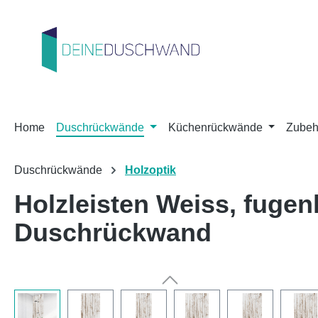
m Hauptinhalt springen
Zur Suche springen
Zur Hauptnavigation springen
Home
Duschrückwände
Küchenrückwände
Zubeh
Duschrückwände
Holzoptik
Holzleisten Weiss, fuge
Duschrückwand
Bildergalerie überspringen