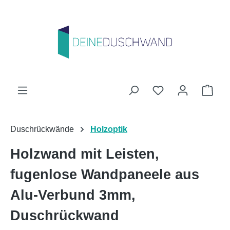
Zum Hauptinhalt springen
Du hast 0 Produk
Ware
Duschrückwände
Holzoptik
Holzwand mit Leisten,
fugenlose Wandpaneele aus
Alu-Verbund 3mm,
Duschrückwand