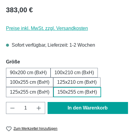
Regulärer Preis:
383,00 €
Preise inkl. MwSt. zzgl. Versandkosten
Sofort verfügbar, Lieferzeit: 1-2 Wochen
auswählen
Größe
90x200 cm (BxH)
100x210 cm (BxH)
100x255 cm (BxH)
125x210 cm (BxH)
125x255 cm (BxH)
150x255 cm (BxH)
Produkt Anzahl: Gib den gewünschten Wert e
In den Warenkorb
Zum Merkzettel hinzufügen