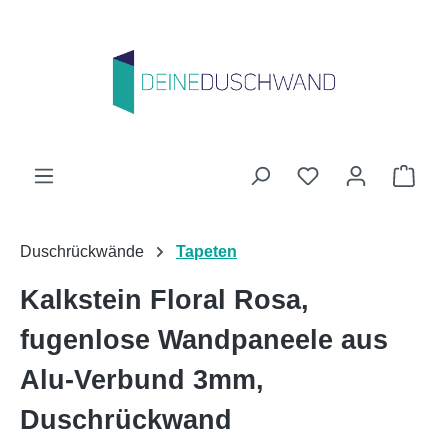
Zum Hauptinhalt springen
Du hast 0 Produk
Ware
Duschrückwände
Tapeten
Kalkstein Floral Rosa,
fugenlose Wandpaneele aus
Alu-Verbund 3mm,
Duschrückwand