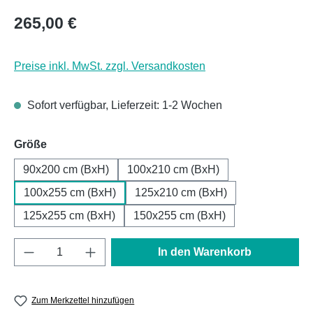
Regulärer Preis:
265,00 €
Preise inkl. MwSt. zzgl. Versandkosten
Sofort verfügbar, Lieferzeit: 1-2 Wochen
auswählen
Größe
90x200 cm (BxH)
100x210 cm (BxH)
100x255 cm (BxH)
125x210 cm (BxH)
125x255 cm (BxH)
150x255 cm (BxH)
Produkt Anzahl: Gib den gewünschten Wert e
In den Warenkorb
Zum Merkzettel hinzufügen