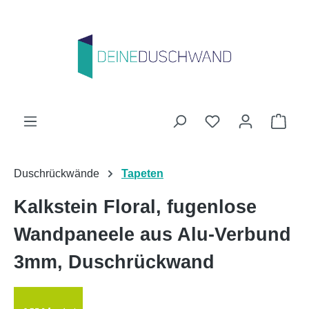
Zum Hauptinhalt springen
Du hast 0 Produk
Ware
Duschrückwände
Tapeten
Kalkstein Floral, fugenlose
Wandpaneele aus Alu-Verbund
3mm, Duschrückwand