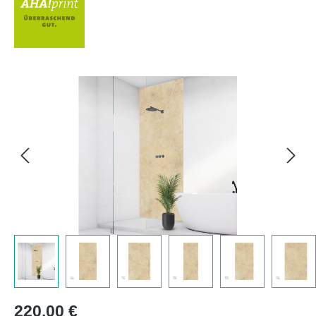
Bildergalerie überspringen
Regulärer Preis:
220,00 €