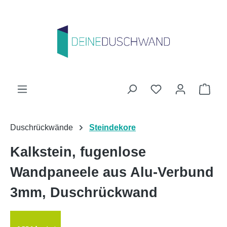
Zum Hauptinhalt springen
Du hast 0 Produk
Ware
Duschrückwände
Steindekore
Kalkstein, fugenlose
Wandpaneele aus Alu-Verbund
3mm, Duschrückwand