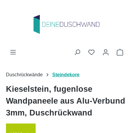
Zum Hauptinhalt springen
Du hast 0 Produk
Ware
Duschrückwände
Steindekore
Kieselstein, fugenlose
Wandpaneele aus Alu-Verbund
3mm, Duschrückwand