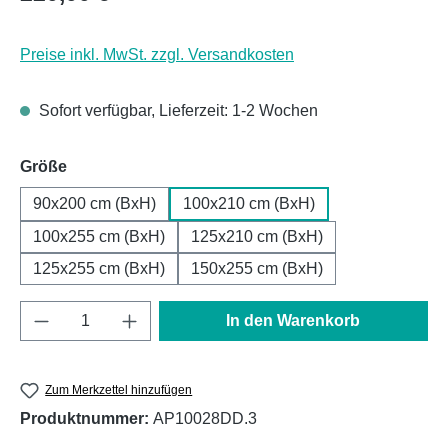
Preise inkl. MwSt. zzgl. Versandkosten
Sofort verfügbar, Lieferzeit: 1-2 Wochen
auswählen
Größe
90x200 cm (BxH)
100x210 cm (BxH)
100x255 cm (BxH)
125x210 cm (BxH)
125x255 cm (BxH)
150x255 cm (BxH)
Produkt Anzahl: Gib den gewünschten Wert e
In den Warenkorb
Zum Merkzettel hinzufügen
Produktnummer:
AP10028DD.3