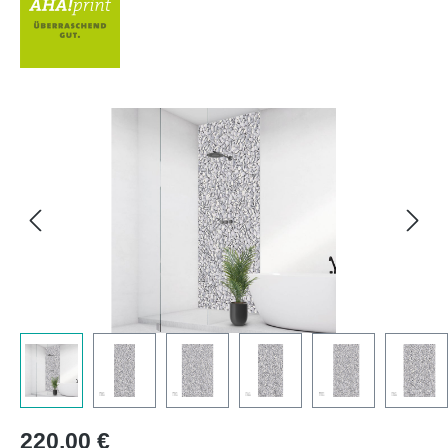
Bildergalerie überspringen
Regulärer Preis:
220,00 €