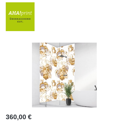
Bildergalerie überspringen
Regulärer Preis:
360,00 €