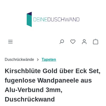
Zum Hauptinhalt springen
Du hast 0 Produk
Ware
Duschrückwände
Tapeten
Kirschblüte Gold über Eck Set,
fugenlose Wandpaneele aus
Alu-Verbund 3mm,
Duschrückwand