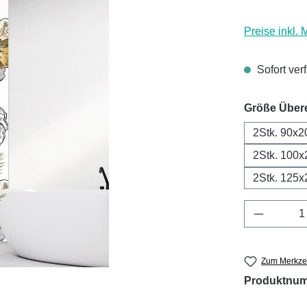
Preise inkl.
Sofort ver
Größe Über
2Stk. 90x2
2Stk. 100x
2Stk. 125x
Produkt 
Zum Merkzet
Produktnu