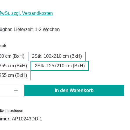
 MwSt. zzgl. Versandkosten
fügbar, Lieferzeit: 1-2 Wochen
auswählen
eck
00 cm (BxH)
2Stk. 100x210 cm (BxH)
255 cm (BxH)
2Stk. 125x210 cm (BxH)
255 cm (BxH)
Anzahl: Gib den gewünschten Wert ein oder
In den Warenkorb
tel hinzufügen
mmer:
AP10243DD.1