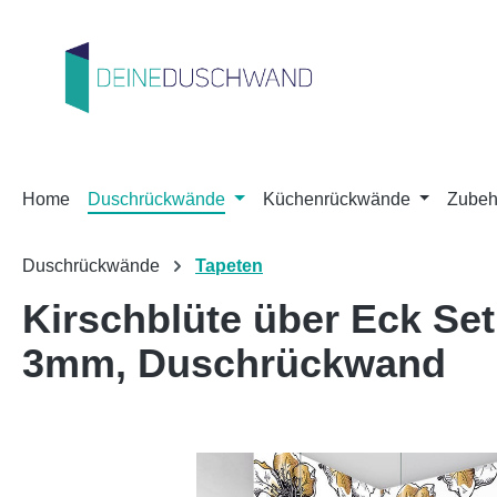
m Hauptinhalt springen
Zur Suche springen
Zur Hauptnavigation springen
Home
Duschrückwände
Küchenrückwände
Zubeh
Duschrückwände
Tapeten
Kirschblüte über Eck Se
3mm, Duschrückwand
Bildergalerie überspringen