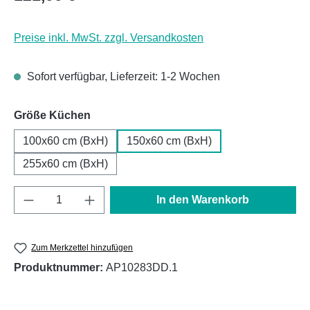
Preise inkl. MwSt. zzgl. Versandkosten
Sofort verfügbar, Lieferzeit: 1-2 Wochen
auswählen
Größe Küchen
100x60 cm (BxH)
150x60 cm (BxH)
255x60 cm (BxH)
Produkt Anzahl: Gib den gewünschten Wert e
In den Warenkorb
Zum Merkzettel hinzufügen
Produktnummer:
AP10283DD.1