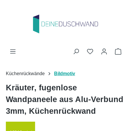
Zum Hauptinhalt springen
Du hast 0 Produk
Ware
Küchenrückwände
Bildmotiv
Kräuter, fugenlose
Wandpaneele aus Alu-Verbund
3mm, Küchenrückwand