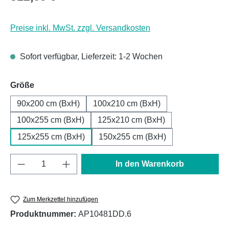
Preise inkl. MwSt. zzgl. Versandkosten
Sofort verfügbar, Lieferzeit: 1-2 Wochen
auswählen
Größe
90x200 cm (BxH)
100x210 cm (BxH)
100x255 cm (BxH)
125x210 cm (BxH)
125x255 cm (BxH)
150x255 cm (BxH)
Produkt Anzahl: Gib den gewünschten Wert e
In den Warenkorb
Zum Merkzettel hinzufügen
Produktnummer:
AP10481DD.6