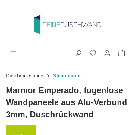
Zum Hauptinhalt springen
Du hast 0 Produk
Ware
Duschrückwände
Steindekore
Marmor Emperado, fugenlose
Wandpaneele aus Alu-Verbund
3mm, Duschrückwand