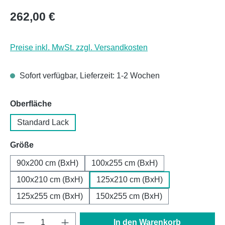
Regulärer Preis:
262,00 €
Preise inkl. MwSt. zzgl. Versandkosten
Sofort verfügbar, Lieferzeit: 1-2 Wochen
auswählen
Oberfläche
Standard Lack
auswählen
Größe
90x200 cm (BxH)
100x255 cm (BxH)
100x210 cm (BxH)
125x210 cm (BxH)
125x255 cm (BxH)
150x255 cm (BxH)
Produkt Anzahl: Gib den gewünschten Wert e
In den Warenkorb