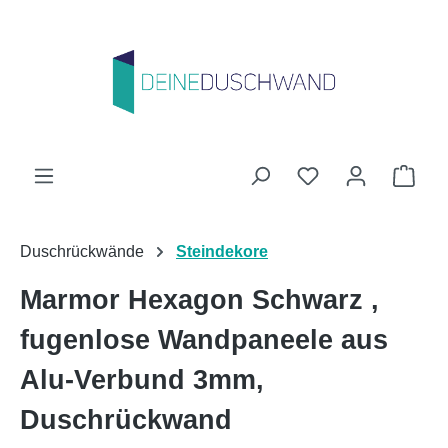
Zum Hauptinhalt springen
Du hast 0 Produk
Ware
Duschrückwände
Steindekore
Marmor Hexagon Schwarz ,
fugenlose Wandpaneele aus
Alu-Verbund 3mm,
Duschrückwand