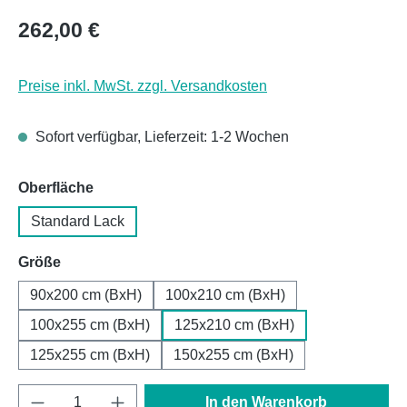
Regulärer Preis:
262,00 €
Preise inkl. MwSt. zzgl. Versandkosten
Sofort verfügbar, Lieferzeit: 1-2 Wochen
auswählen
Oberfläche
Standard Lack
auswählen
Größe
90x200 cm (BxH)
100x210 cm (BxH)
100x255 cm (BxH)
125x210 cm (BxH)
125x255 cm (BxH)
150x255 cm (BxH)
Produkt Anzahl: Gib den gewünschten Wert e
In den Warenkorb