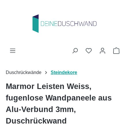
Zum Hauptinhalt springen
Du hast 0 Produk
Ware
Duschrückwände
Steindekore
Marmor Leisten Weiss,
fugenlose Wandpaneele aus
Alu-Verbund 3mm,
Duschrückwand