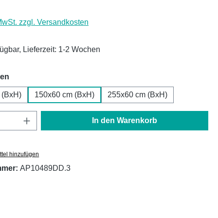
 MwSt. zzgl. Versandkosten
fügbar, Lieferzeit: 1-2 Wochen
auswählen
hen
 (BxH)
150x60 cm (BxH)
255x60 cm (BxH)
Anzahl: Gib den gewünschten Wert ein oder
In den Warenkorb
tel hinzufügen
mmer:
AP10489DD.3