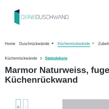
m Hauptinhalt springen
Zur Suche springen
Zur Hauptnavigation springen
Home
Duschrückwände
Küchenrückwände
Zubeh
Küchenrückwände
Steindekore
Marmor Naturweiss, fug
Küchenrückwand
Bildergalerie überspringen