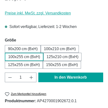
Preise inkl. MwSt. zzgl. Versandkosten
Sofort verfügbar, Lieferzeit: 1-2 Wochen
auswählen
Größe
90x200 cm (BxH)
100x210 cm (BxH)
100x255 cm (BxH)
125x210 cm (BxH)
125x255 cm (BxH)
150x255 cm (BxH)
Produkt Anzahl: Gib den gewünschten Wert e
In den Warenkorb
Zum Merkzettel hinzufügen
Produktnummer:
AP4270001902672.0.1