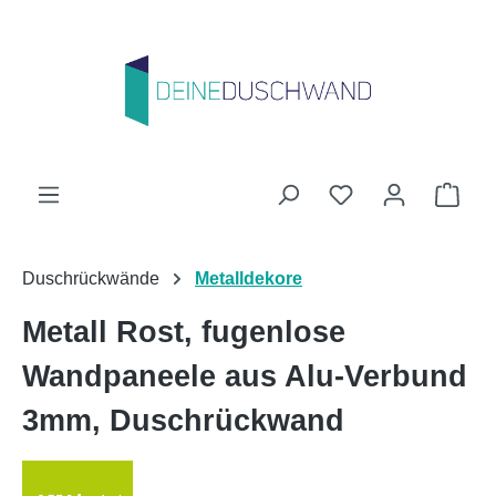
Zum Hauptinhalt springen
Du hast 0 Produk
Ware
Duschrückwände
Metalldekore
Metall Rost, fugenlose
Wandpaneele aus Alu-Verbund
3mm, Duschrückwand