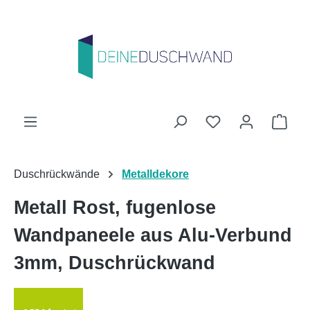
Zum Hauptinhalt springen
Du hast 0 Produk
Ware
Duschrückwände
Metalldekore
Metall Rost, fugenlose
Wandpaneele aus Alu-Verbund
3mm, Duschrückwand