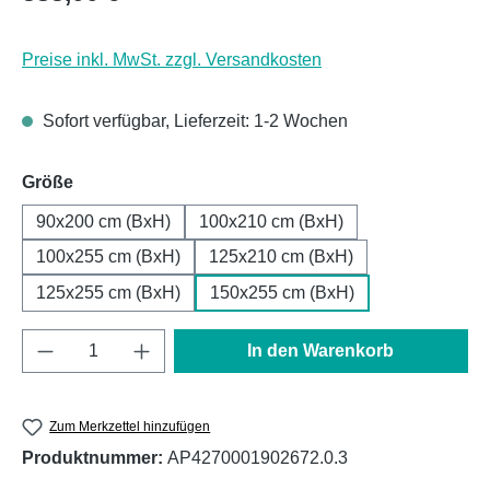
Preise inkl. MwSt. zzgl. Versandkosten
Sofort verfügbar, Lieferzeit: 1-2 Wochen
auswählen
Größe
90x200 cm (BxH)
100x210 cm (BxH)
100x255 cm (BxH)
125x210 cm (BxH)
125x255 cm (BxH)
150x255 cm (BxH)
Produkt Anzahl: Gib den gewünschten Wert e
In den Warenkorb
Zum Merkzettel hinzufügen
Produktnummer:
AP4270001902672.0.3