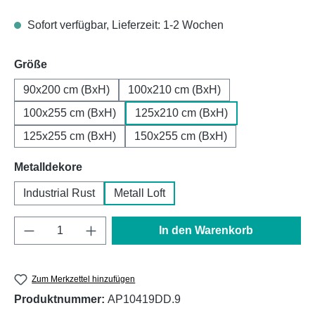
Sofort verfügbar, Lieferzeit: 1-2 Wochen
auswählen
Größe
90x200 cm (BxH)
100x210 cm (BxH)
100x255 cm (BxH)
125x210 cm (BxH)
125x255 cm (BxH)
150x255 cm (BxH)
auswählen
Metalldekore
Industrial Rust
Metall Loft
Produkt Anzahl: Gib den gewünschten Wert e
In den Warenkorb
Zum Merkzettel hinzufügen
Produktnummer:
AP10419DD.9