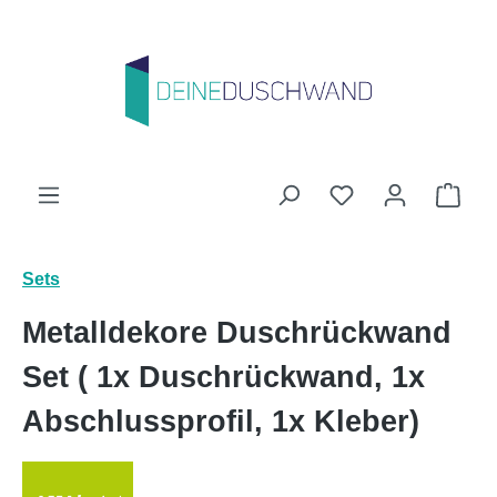
Zum Hauptinhalt springen
Du hast 0 Produk
Ware
Sets
Metalldekore Duschrückwand
Set ( 1x Duschrückwand, 1x
Abschlussprofil, 1x Kleber)