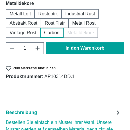
auswählen
Metalldekore
Metall Loft
Rostoptik
Industrial Rust
Abstrakt Rost
Rost Flair
Metall Rost
Vintage Rost
Carbon
Metalldekore
(Diese Option ist zurzeit ni
Produkt Anzahl: Gib den gewünschten Wert e
In den Warenkorb
Zum Merkzettel hinzufügen
Produktnummer:
AP10314DD.1
Beschreibung
Bestellen Sie einfach ein Muster Ihrer Wahl. Unsere
Muster werden auf demselben Material gedruckt wie