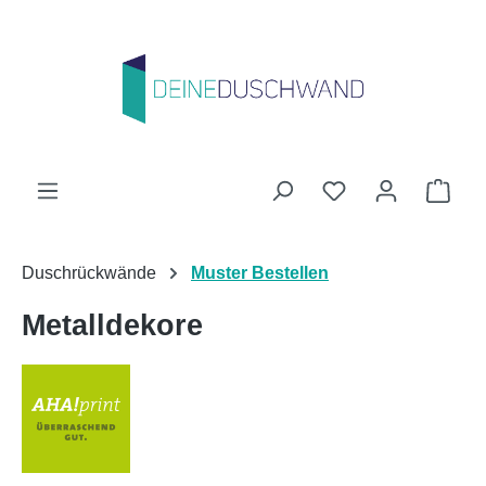
Zum Hauptinhalt springen
Du hast 0 Produk
Ware
Duschrückwände
Muster Bestellen
Metalldekore