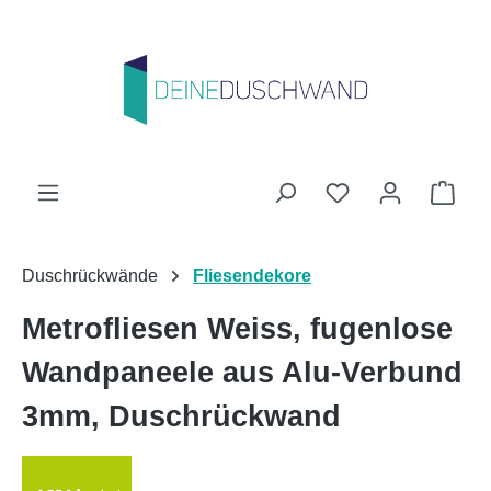
Zum Hauptinhalt springen
Du hast 0 Produk
Ware
Duschrückwände
Fliesendekore
Metrofliesen Weiss, fugenlose
Wandpaneele aus Alu-Verbund
3mm, Duschrückwand