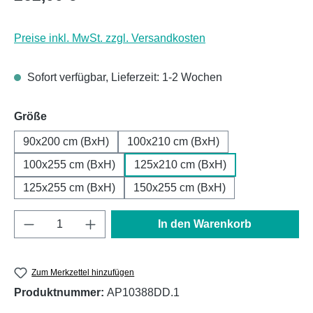
Preise inkl. MwSt. zzgl. Versandkosten
Sofort verfügbar, Lieferzeit: 1-2 Wochen
auswählen
Größe
90x200 cm (BxH)
100x210 cm (BxH)
100x255 cm (BxH)
125x210 cm (BxH)
125x255 cm (BxH)
150x255 cm (BxH)
Produkt Anzahl: Gib den gewünschten Wert e
In den Warenkorb
Zum Merkzettel hinzufügen
Produktnummer:
AP10388DD.1