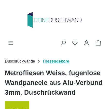
Zum Hauptinhalt springen
Du hast 0 Produk
Ware
Duschrückwände
Fliesendekore
Metrofliesen Weiss, fugenlose
Wandpaneele aus Alu-Verbund
3mm, Duschrückwand