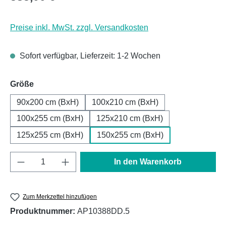
Preise inkl. MwSt. zzgl. Versandkosten
Sofort verfügbar, Lieferzeit: 1-2 Wochen
auswählen
Größe
90x200 cm (BxH)
100x210 cm (BxH)
100x255 cm (BxH)
125x210 cm (BxH)
125x255 cm (BxH)
150x255 cm (BxH)
Produkt Anzahl: Gib den gewünschten Wert e
In den Warenkorb
Zum Merkzettel hinzufügen
Produktnummer:
AP10388DD.5