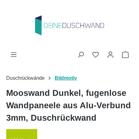
Zum Hauptinhalt springen
Du hast 0 Produk
Ware
Duschrückwände
Bildmotiv
Mooswand Dunkel, fugenlose
Wandpaneele aus Alu-Verbund
3mm, Duschrückwand