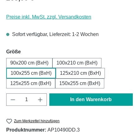
Preise inkl. MwSt. zzgl. Versandkosten
Sofort verfügbar, Lieferzeit: 1-2 Wochen
auswählen
Größe
90x200 cm (BxH)
100x210 cm (BxH)
100x255 cm (BxH)
125x210 cm (BxH)
125x255 cm (BxH)
150x255 cm (BxH)
Produkt Anzahl: Gib den gewünschten Wert e
In den Warenkorb
Zum Merkzettel hinzufügen
Produktnummer:
AP10490DD.3