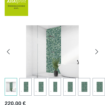
Bildergalerie überspringen
Regulärer Preis:
220,00 €