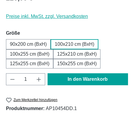
Preise inkl. MwSt. zzgl. Versandkosten
auswählen
Größe
90x200 cm (BxH)
100x210 cm (BxH)
100x255 cm (BxH)
125x210 cm (BxH)
125x255 cm (BxH)
150x255 cm (BxH)
Produkt Anzahl: Gib den gewünschten Wert e
In den Warenkorb
Zum Merkzettel hinzufügen
Produktnummer:
AP10454DD.1