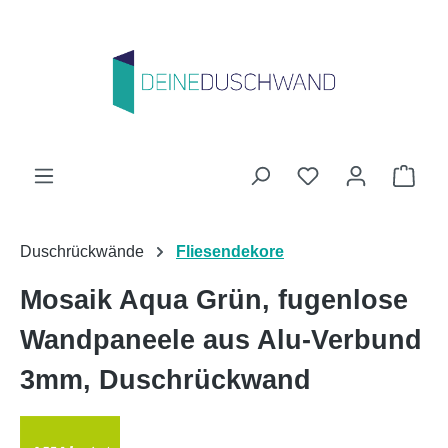
Zum Hauptinhalt springen
Du hast 0 Produk
Ware
Duschrückwände
Fliesendekore
Mosaik Aqua Grün, fugenlose
Wandpaneele aus Alu-Verbund
3mm, Duschrückwand