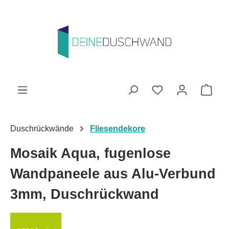
Zum Hauptinhalt springen
Du hast 0 Produk
Ware
Duschrückwände
Fliesendekore
Mosaik Aqua, fugenlose
Wandpaneele aus Alu-Verbund
3mm, Duschrückwand