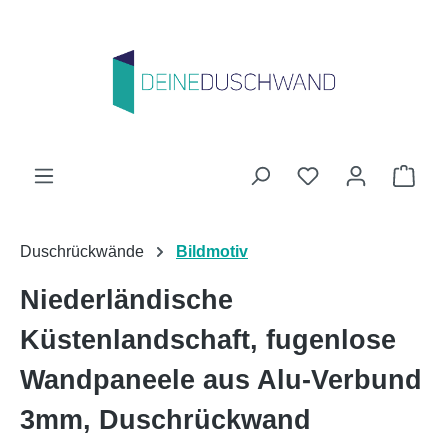
Zum Hauptinhalt springen
Du hast 0 Produk
Ware
Duschrückwände
Bildmotiv
Niederländische
Küstenlandschaft, fugenlose
Wandpaneele aus Alu-Verbund
3mm, Duschrückwand