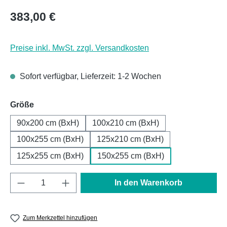
Regulärer Preis:
383,00 €
Preise inkl. MwSt. zzgl. Versandkosten
Sofort verfügbar, Lieferzeit: 1-2 Wochen
auswählen
Größe
90x200 cm (BxH)
100x210 cm (BxH)
100x255 cm (BxH)
125x210 cm (BxH)
125x255 cm (BxH)
150x255 cm (BxH)
Produkt Anzahl: Gib den gewünschten Wert e
In den Warenkorb
Zum Merkzettel hinzufügen