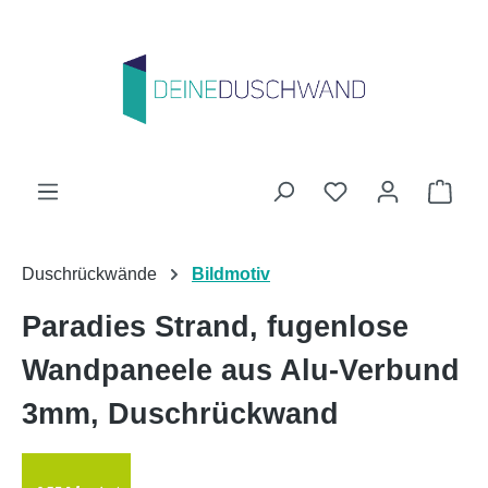
Zum Hauptinhalt springen
Du hast 0 Produk
Ware
Duschrückwände
Bildmotiv
Paradies Strand, fugenlose
Wandpaneele aus Alu-Verbund
3mm, Duschrückwand