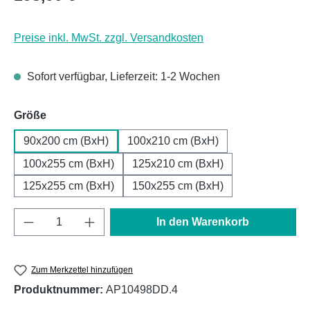
Preise inkl. MwSt. zzgl. Versandkosten
Sofort verfügbar, Lieferzeit: 1-2 Wochen
auswählen
Größe
90x200 cm (BxH)
100x210 cm (BxH)
100x255 cm (BxH)
125x210 cm (BxH)
125x255 cm (BxH)
150x255 cm (BxH)
Produkt Anzahl: Gib den gewünschten Wert e
In den Warenkorb
Zum Merkzettel hinzufügen
Produktnummer:
AP10498DD.4