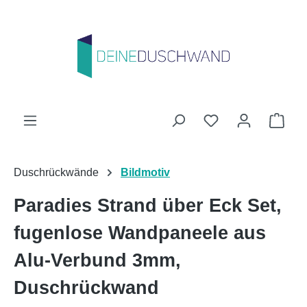
Zum Hauptinhalt springen
Du hast 0 Produk
Ware
Duschrückwände
Bildmotiv
Paradies Strand über Eck Set,
fugenlose Wandpaneele aus
Alu-Verbund 3mm,
Duschrückwand