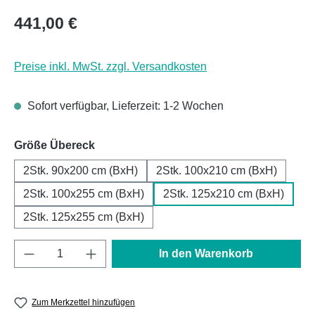
Regulärer Preis:
441,00 €
Preise inkl. MwSt. zzgl. Versandkosten
Sofort verfügbar, Lieferzeit: 1-2 Wochen
auswählen
Größe Übereck
2Stk. 90x200 cm (BxH)
2Stk. 100x210 cm (BxH)
2Stk. 100x255 cm (BxH)
2Stk. 125x210 cm (BxH)
2Stk. 125x255 cm (BxH)
Produkt Anzahl: Gib den gewünschten Wert e
In den Warenkorb
Zum Merkzettel hinzufügen