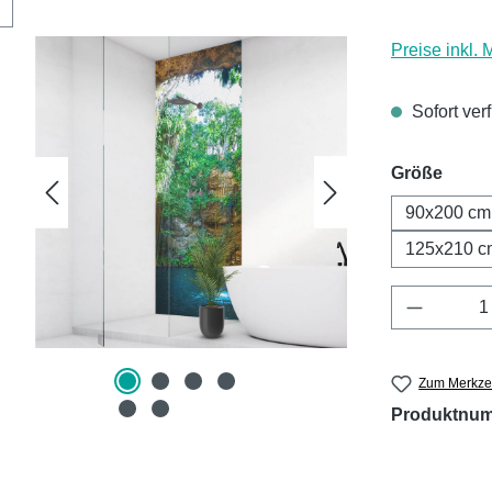
Preise inkl.
Sofort ver
ausw
Größe
90x200 cm
125x210 c
Produkt 
Zum Merkzet
Produktnu