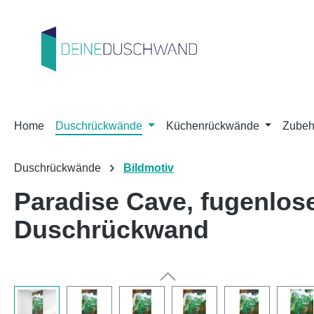
m Hauptinhalt springen
Zur Suche springen
Zur Hauptnavigation springen
Home
Duschrückwände
Küchenrückwände
Zubeh
Duschrückwände
Bildmotiv
Paradise Cave, fugenlo
Duschrückwand
Bildergalerie überspringen