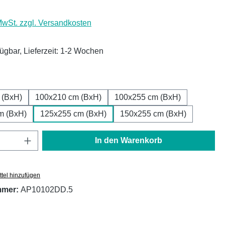
 MwSt. zzgl. Versandkosten
fügbar, Lieferzeit: 1-2 Wochen
ählen
 (BxH)
100x210 cm (BxH)
100x255 cm (BxH)
m (BxH)
125x255 cm (BxH)
150x255 cm (BxH)
Anzahl: Gib den gewünschten Wert ein oder
In den Warenkorb
tel hinzufügen
mmer:
AP10102DD.5