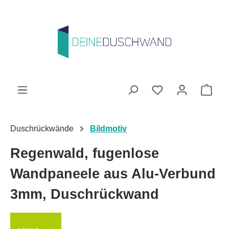
Zum Hauptinhalt springen
Du hast 0 Produk
Ware
Duschrückwände
Bildmotiv
Regenwald, fugenlose
Wandpaneele aus Alu-Verbund
3mm, Duschrückwand