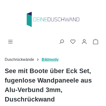
Zum Hauptinhalt springen
Du hast 0 Produk
Ware
Duschrückwände
Bildmotiv
See mit Boote über Eck Set,
fugenlose Wandpaneele aus
Alu-Verbund 3mm,
Duschrückwand