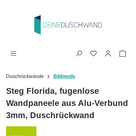
Zum Hauptinhalt springen
Du hast 0 Produk
Ware
Duschrückwände
Bildmotiv
Steg Florida, fugenlose
Wandpaneele aus Alu-Verbund
3mm, Duschrückwand