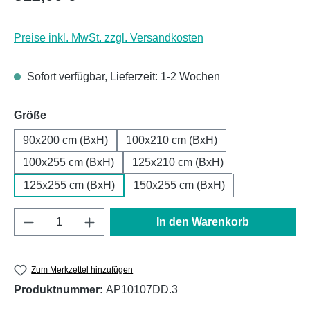
Preise inkl. MwSt. zzgl. Versandkosten
Sofort verfügbar, Lieferzeit: 1-2 Wochen
auswählen
Größe
90x200 cm (BxH)
100x210 cm (BxH)
100x255 cm (BxH)
125x210 cm (BxH)
125x255 cm (BxH)
150x255 cm (BxH)
Produkt Anzahl: Gib den gewünschten Wert e
In den Warenkorb
Zum Merkzettel hinzufügen
Produktnummer:
AP10107DD.3