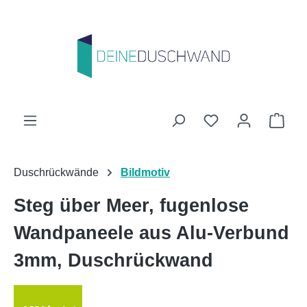
Zum Hauptinhalt springen
Du hast 0 Produk
Ware
Duschrückwände
Bildmotiv
Steg über Meer, fugenlose
Wandpaneele aus Alu-Verbund
3mm, Duschrückwand