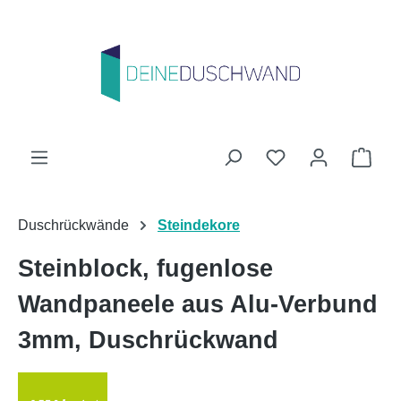
Zum Hauptinhalt springen
Du hast 0 Produk
Ware
Duschrückwände
Steindekore
Steinblock, fugenlose
Wandpaneele aus Alu-Verbund
3mm, Duschrückwand