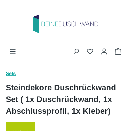
Zum Hauptinhalt springen
Du hast 0 Produk
Ware
Sets
Steindekore Duschrückwand
Set ( 1x Duschrückwand, 1x
Abschlussprofil, 1x Kleber)