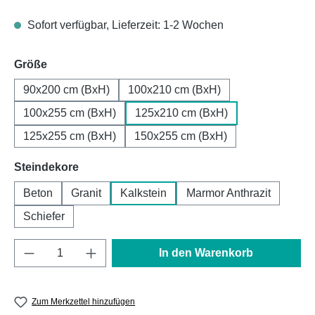
Sofort verfügbar, Lieferzeit: 1-2 Wochen
auswählen
Größe
90x200 cm (BxH)
100x210 cm (BxH)
100x255 cm (BxH)
125x210 cm (BxH)
125x255 cm (BxH)
150x255 cm (BxH)
auswählen
Steindekore
Beton
Granit
Kalkstein
Marmor Anthrazit
Schiefer
Produkt Anzahl: Gib den gewünschten Wert e
In den Warenkorb
Zum Merkzettel hinzufügen