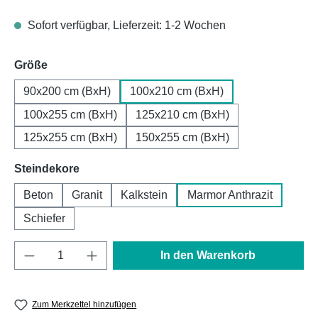
Sofort verfügbar, Lieferzeit: 1-2 Wochen
auswählen
Größe
90x200 cm (BxH)
100x210 cm (BxH)
100x255 cm (BxH)
125x210 cm (BxH)
125x255 cm (BxH)
150x255 cm (BxH)
auswählen
Steindekore
Beton
Granit
Kalkstein
Marmor Anthrazit
Schiefer
Produkt Anzahl: Gib den gewünschten Wert e
In den Warenkorb
Zum Merkzettel hinzufügen