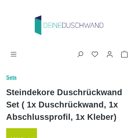
Zum Hauptinhalt springen
Du hast 0 Produk
Ware
Sets
Steindekore Duschrückwand
Set ( 1x Duschrückwand, 1x
Abschlussprofil, 1x Kleber)