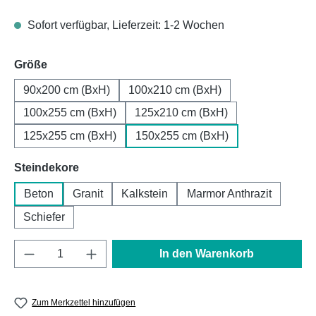
Sofort verfügbar, Lieferzeit: 1-2 Wochen
auswählen
Größe
90x200 cm (BxH)
100x210 cm (BxH)
100x255 cm (BxH)
125x210 cm (BxH)
125x255 cm (BxH)
150x255 cm (BxH)
auswählen
Steindekore
Beton
Granit
Kalkstein
Marmor Anthrazit
Schiefer
Produkt Anzahl: Gib den gewünschten Wert e
In den Warenkorb
Zum Merkzettel hinzufügen