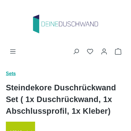
Zum Hauptinhalt springen
Du hast 0 Produk
Ware
Sets
Steindekore Duschrückwand
Set ( 1x Duschrückwand, 1x
Abschlussprofil, 1x Kleber)