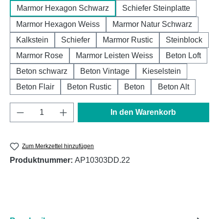
Marmor Hexagon Schwarz
Schiefer Steinplatte
Marmor Hexagon Weiss
Marmor Natur Schwarz
Kalkstein
Schiefer
Marmor Rustic
Steinblock
Marmor Rose
Marmor Leisten Weiss
Beton Loft
Beton schwarz
Beton Vintage
Kieselstein
Beton Flair
Beton Rustic
Beton
Beton Alt
Produkt Anzahl: Gib den gewünschten Wert e
In den Warenkorb
Zum Merkzettel hinzufügen
Produktnummer:
AP10303DD.22