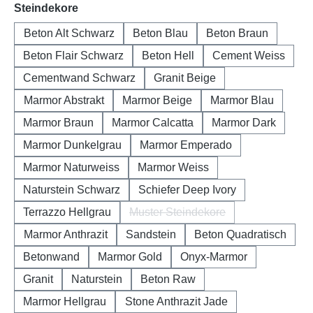
auswählen
Steindekore
Beton Alt Schwarz
Beton Blau
Beton Braun
Beton Flair Schwarz
Beton Hell
Cement Weiss
Cementwand Schwarz
Granit Beige
Marmor Abstrakt
Marmor Beige
Marmor Blau
Marmor Braun
Marmor Calcatta
Marmor Dark
Marmor Dunkelgrau
Marmor Emperado
Marmor Naturweiss
Marmor Weiss
Naturstein Schwarz
Schiefer Deep Ivory
Terrazzo Hellgrau
Muster Steindekore
(Diese Option ist zurzeit nicht 
Marmor Anthrazit
Sandstein
Beton Quadratisch
Betonwand
Marmor Gold
Onyx-Marmor
Granit
Naturstein
Beton Raw
Marmor Hellgrau
Stone Anthrazit Jade