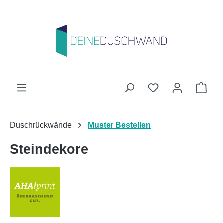
Zum Hauptinhalt springen
Du hast 0 Produk
Ware
Duschrückwände
Muster Bestellen
Steindekore