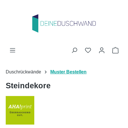
Zum Hauptinhalt springen
Du hast 0 Produk
Ware
Duschrückwände
Muster Bestellen
Steindekore