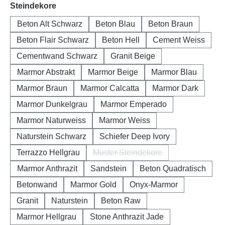
auswählen
Steindekore
Beton Alt Schwarz
Beton Blau
Beton Braun
Beton Flair Schwarz
Beton Hell
Cement Weiss
Cementwand Schwarz
Granit Beige
Marmor Abstrakt
Marmor Beige
Marmor Blau
Marmor Braun
Marmor Calcatta
Marmor Dark
Marmor Dunkelgrau
Marmor Emperado
Marmor Naturweiss
Marmor Weiss
Naturstein Schwarz
Schiefer Deep Ivory
Terrazzo Hellgrau
Muster Steindekore
(Diese Option ist zurzeit nicht 
Marmor Anthrazit
Sandstein
Beton Quadratisch
Betonwand
Marmor Gold
Onyx-Marmor
Granit
Naturstein
Beton Raw
Marmor Hellgrau
Stone Anthrazit Jade