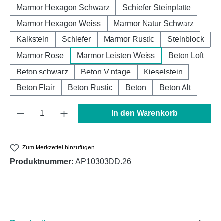
Marmor Hexagon Schwarz
Schiefer Steinplatte
Marmor Hexagon Weiss
Marmor Natur Schwarz
Kalkstein
Schiefer
Marmor Rustic
Steinblock
Marmor Rose
Marmor Leisten Weiss
Beton Loft
Beton schwarz
Beton Vintage
Kieselstein
Beton Flair
Beton Rustic
Beton
Beton Alt
Produkt Anzahl: Gib den gewünschten Wert e
In den Warenkorb
Zum Merkzettel hinzufügen
Produktnummer:
AP10303DD.26