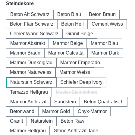
auswählen
Steindekore
Beton Alt Schwarz
Beton Blau
Beton Braun
Beton Flair Schwarz
Beton Hell
Cement Weiss
Cementwand Schwarz
Granit Beige
Marmor Abstrakt
Marmor Beige
Marmor Blau
Marmor Braun
Marmor Calcatta
Marmor Dark
Marmor Dunkelgrau
Marmor Emperado
Marmor Naturweiss
Marmor Weiss
Naturstein Schwarz
Schiefer Deep Ivory
Terrazzo Hellgrau
Muster Steindekore
(Diese Option ist zurzeit nicht 
Marmor Anthrazit
Sandstein
Beton Quadratisch
Betonwand
Marmor Gold
Onyx-Marmor
Granit
Naturstein
Beton Raw
Marmor Hellgrau
Stone Anthrazit Jade