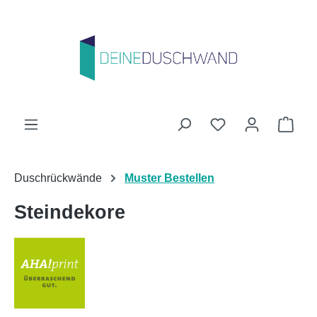
Zum Hauptinhalt springen
Du hast 0 Produk
Ware
Duschrückwände
Muster Bestellen
Steindekore