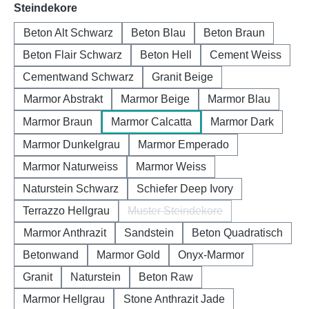
auswählen
Steindekore
Beton Alt Schwarz
Beton Blau
Beton Braun
Beton Flair Schwarz
Beton Hell
Cement Weiss
Cementwand Schwarz
Granit Beige
Marmor Abstrakt
Marmor Beige
Marmor Blau
Marmor Braun
Marmor Calcatta
Marmor Dark
Marmor Dunkelgrau
Marmor Emperado
Marmor Naturweiss
Marmor Weiss
Naturstein Schwarz
Schiefer Deep Ivory
Terrazzo Hellgrau
Muster Steindekore
(Diese Option ist zurzeit nicht 
Marmor Anthrazit
Sandstein
Beton Quadratisch
Betonwand
Marmor Gold
Onyx-Marmor
Granit
Naturstein
Beton Raw
Marmor Hellgrau
Stone Anthrazit Jade