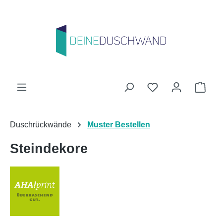
Zum Hauptinhalt springen
Du hast 0 Produk
Ware
Duschrückwände
Muster Bestellen
Steindekore