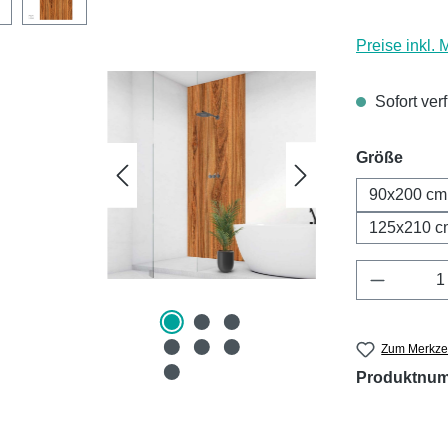
Preise inkl.
Sofort ver
ausw
Größe
90x200 cm
125x210 c
Produkt 
Zum Merkzet
Produktnu