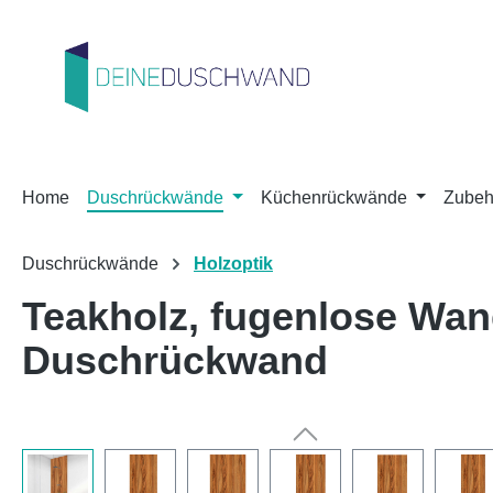
m Hauptinhalt springen
Zur Suche springen
Zur Hauptnavigation springen
Home
Duschrückwände
Küchenrückwände
Zubeh
Duschrückwände
Holzoptik
Teakholz, fugenlose Wa
Duschrückwand
Bildergalerie überspringen