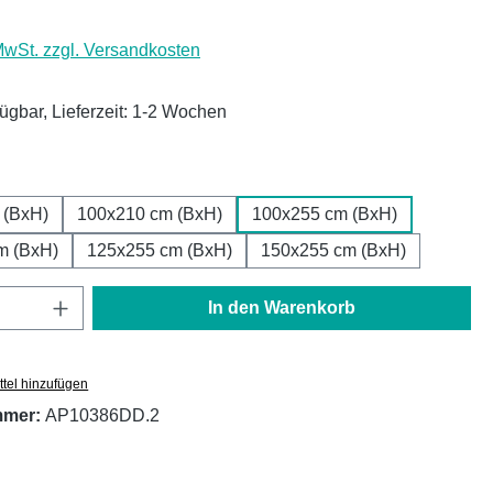
 MwSt. zzgl. Versandkosten
fügbar, Lieferzeit: 1-2 Wochen
ählen
 (BxH)
100x210 cm (BxH)
100x255 cm (BxH)
m (BxH)
125x255 cm (BxH)
150x255 cm (BxH)
Anzahl: Gib den gewünschten Wert ein oder
In den Warenkorb
tel hinzufügen
mmer:
AP10386DD.2