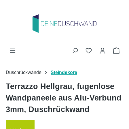
Zum Hauptinhalt springen
Du hast 0 Produk
Ware
Duschrückwände
Steindekore
Terrazzo Hellgrau, fugenlose
Wandpaneele aus Alu-Verbund
3mm, Duschrückwand