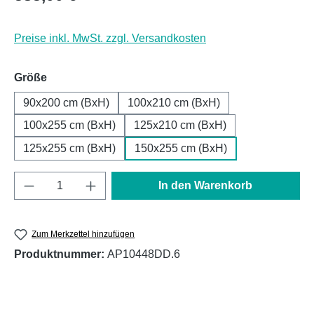
Preise inkl. MwSt. zzgl. Versandkosten
auswählen
Größe
90x200 cm (BxH)
100x210 cm (BxH)
100x255 cm (BxH)
125x210 cm (BxH)
125x255 cm (BxH)
150x255 cm (BxH)
Produkt Anzahl: Gib den gewünschten Wert e
In den Warenkorb
Zum Merkzettel hinzufügen
Produktnummer:
AP10448DD.6