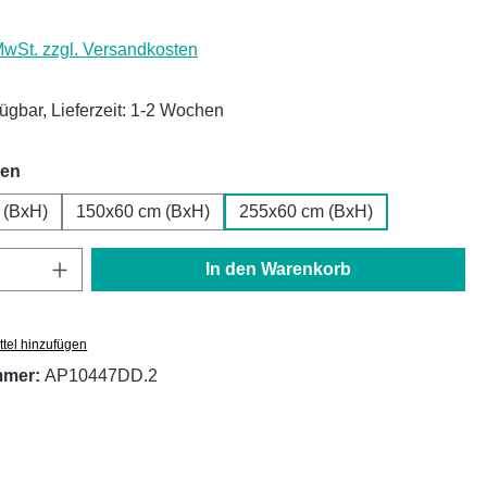
 MwSt. zzgl. Versandkosten
fügbar, Lieferzeit: 1-2 Wochen
auswählen
hen
 (BxH)
150x60 cm (BxH)
255x60 cm (BxH)
Anzahl: Gib den gewünschten Wert ein oder
In den Warenkorb
tel hinzufügen
mmer:
AP10447DD.2