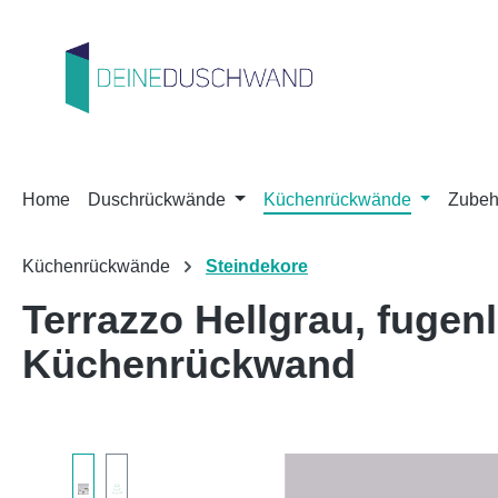
m Hauptinhalt springen
Zur Suche springen
Zur Hauptnavigation springen
Home
Duschrückwände
Küchenrückwände
Zubeh
Küchenrückwände
Steindekore
Terrazzo Hellgrau, fuge
Küchenrückwand
Bildergalerie überspringen