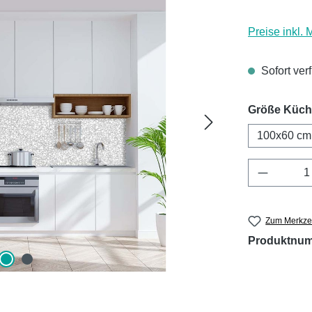
Preise inkl.
Sofort ver
Größe Küc
100x60 cm
Produkt 
Zum Merkzet
Produktnu