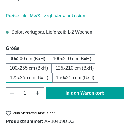
Preise inkl. MwSt. zzgl. Versandkosten
Sofort verfügbar, Lieferzeit: 1-2 Wochen
auswählen
Größe
90x200 cm (BxH)
100x210 cm (BxH)
100x255 cm (BxH)
125x210 cm (BxH)
125x255 cm (BxH)
150x255 cm (BxH)
Produkt Anzahl: Gib den gewünschten Wert e
In den Warenkorb
Zum Merkzettel hinzufügen
Produktnummer:
AP10409DD.3