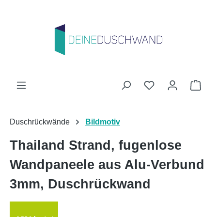
Zum Hauptinhalt springen
Du hast 0 Produk
Ware
Duschrückwände
Bildmotiv
Thailand Strand, fugenlose
Wandpaneele aus Alu-Verbund
3mm, Duschrückwand